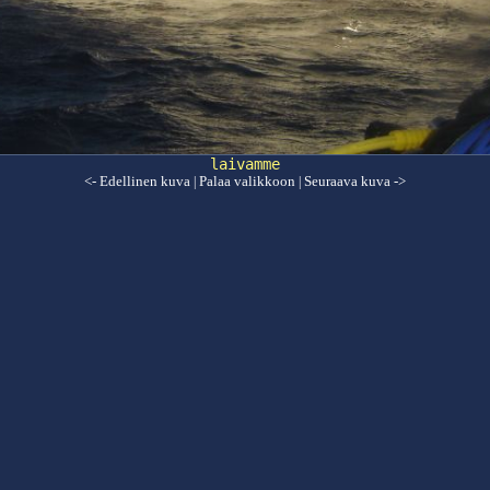
laivamme
<- Edellinen kuva
Palaa valikkoon
Seuraava kuva ->
|
|